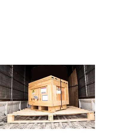
De courts délais de livraison
Des caisses traitées pour
l'exportation et conforme à la
norme NIMP-15 (ISPM 15)
Un savoir-faire de plus de 20 ans
en conception de caisses sur
mesure