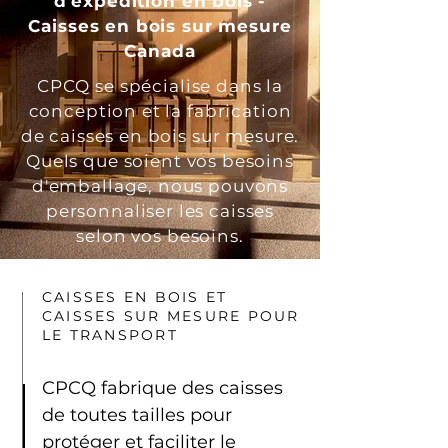
d'expédition en bois -
Caisses en bois sur mesure
Canada
CPCQ se spécialise dans la
conception et la fabrication
de caisses en bois sur mesure.
Quels que soient vos besoins
d'emballage, nous pouvons
personnaliser les caisses
selon vos besoins.
CAISSES EN BOIS ET
CAISSES SUR MESURE POUR
LE TRANSPORT
CPCQ fabrique des caisses
de toutes tailles pour
protéger et faciliter le