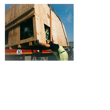
POURQUOI CHOISIR LES
CAISSES D'EXPÉDITION
CPCQ
Des caisses en bois de
qualité supérieure un
et service