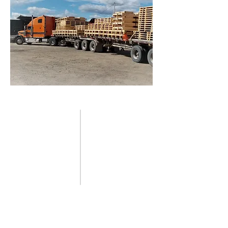
POURQUOI CHOISIR CPCQ
POUR VOS PALETTES
Des palettes de
qualité produites
selon vos besoins et
spécifications
Nous manufacturons des
palettes pour utilité légère,