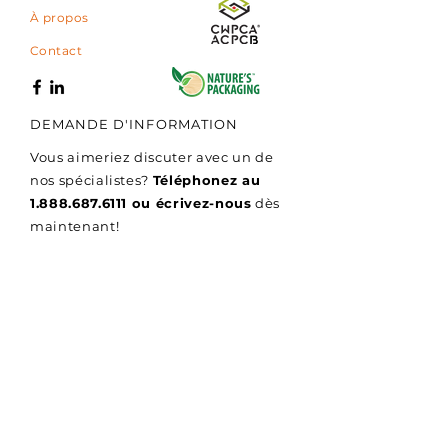
À propos
palettes idéales en
fonction de votre type de
Contact
produits, consultez
l'article «dimensions de
palettes idéales pour
DEMANDE D'INFORMATION
votre besoin et votre
Vous aimeriez discuter avec un de
type de transport».
nos spécialistes?
Téléphonez au
1.888.687.6111
ou écrivez-nous
dès
maintenant!