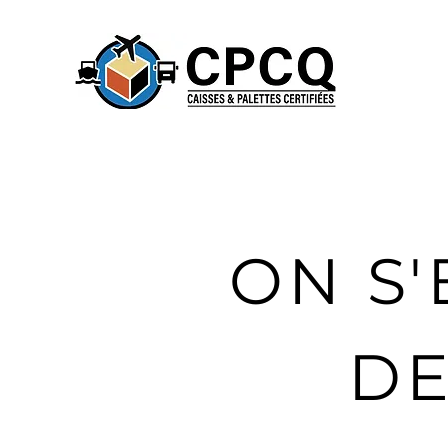
ON S'
DE