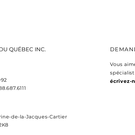
 DU QUÉBEC INC.
DEMAND
Vous aime
spécialis
092
écrivez-
888.687.6111
ine-de-la-Jacques-Cartier
2K8