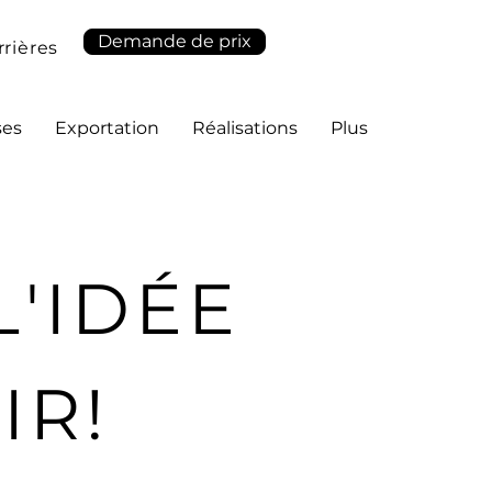
Demande de prix
rrières
ses
Exportation
Réalisations
Plus
L'IDÉE
IR!